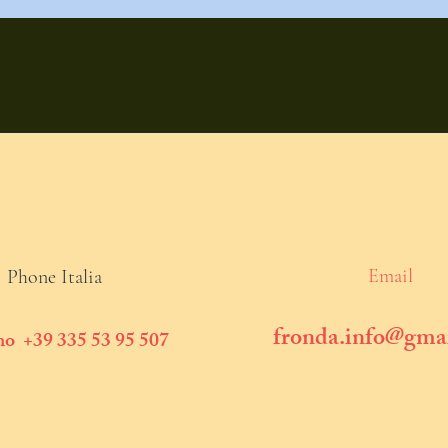
Email
Phone Italia
fronda.info@gma
o +39 335 53 95 507