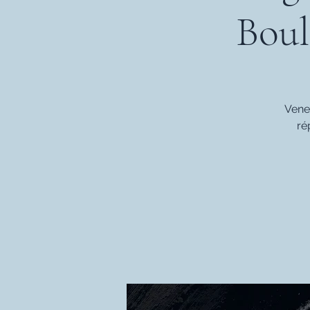
Boul
Vene
ré