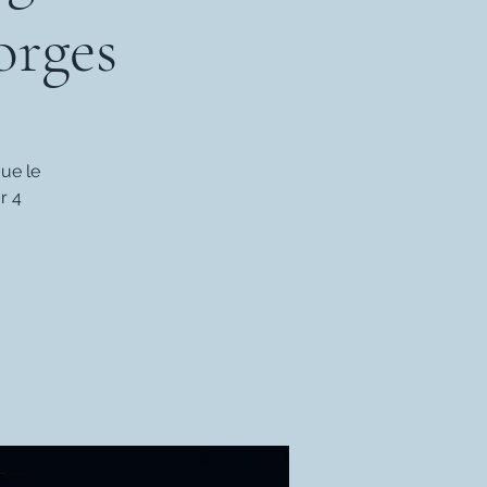
orges
ue le
r 4