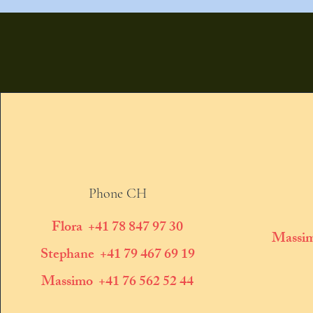
Phone CH
Flora +41 78 847 97 30
Massim
Stephane +41 79 467 69 19
Massimo +41 76 562 52 44